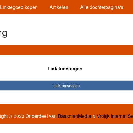
Linktegoed kopen
Artikelen
Alle dochterpagina's
ng
Link toevoegen
Link toevoegen
ight © 2023 Onderdeel van
BaakmanMedia
&
Vrolijk Internet S