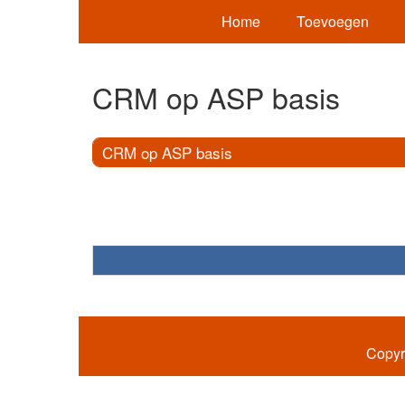
Home
Toevoegen
CRM op ASP basis
CRM op ASP basis
Copyr