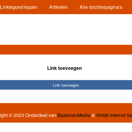
Linktegoed kopen
Artikelen
Alle dochterpagina's
Link toevoegen
Link toevoegen
ight © 2023 Onderdeel van
BaakmanMedia
&
Vrolijk Internet S